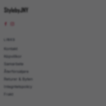
LINKS
Kontakt
Köpvillkor
Samarbete
Återförsäljare
Returer & Byten
Integritetspolicy
Frakt