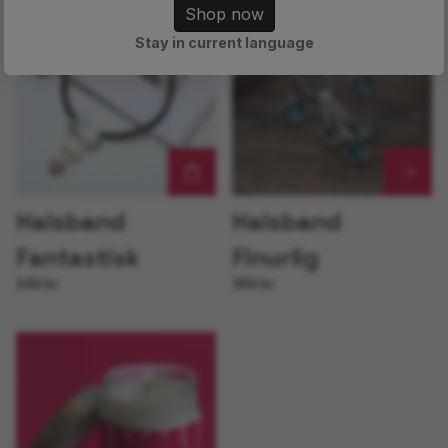
Shop now
Stay in current language
Halsband
Halsband
Fantastisk
Finurlig
349 kr
369 kr