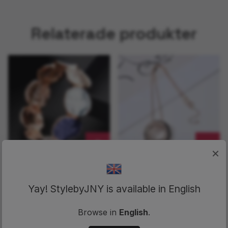
Relaterade produkter
×
Armband Colly
Halsband
Blue
Hallonlakrits
Yay! StylebyJNY is available in English
299 kr
349 kr
369 kr
Browse in
English
.