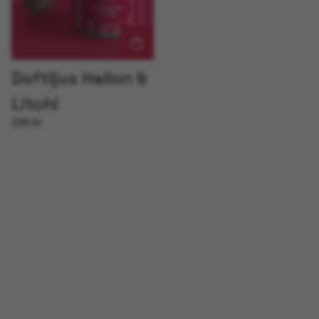
Doftljus Hallon &
Litchi
249 kr