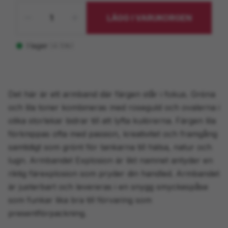
LÄGG I VARUKORGEN
I lager
(
4
Stk)
Det här är ett armband där färgen står i fokus. Gröna
och lila toner kombineras med roseguld och ovalerna i
olika storlekar bidrar till att lyfta kulörerna. Färgen lila
förknippas ofta med passion, kreativitet och framgång
samtidigt som grönt för tankarna till hälsa, natur och
lugn. Armbandet Explosion är likt namnet antyder en
riktig färexplosion som pryder din handled. Armbandet
är justerbart och levereras i en snygg smyckespåse
som funkar lika bra till förvaring som
presentförpackning.