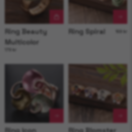
Ring Beauty
Ring Spiral
169 kr
Multicolor
179 kr
Ring Icon
Ring Blomster