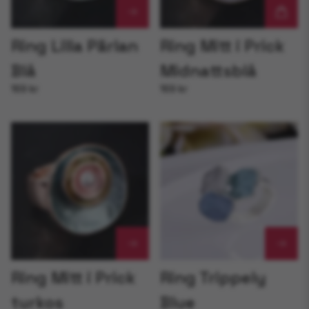
Ring Lilla Pärlan
Ring Mitt i Prick
Blå
Midnattsblå
169 kr
169 kr
Ring Mitt i Prick
Ring Trippely
turkos
Blue