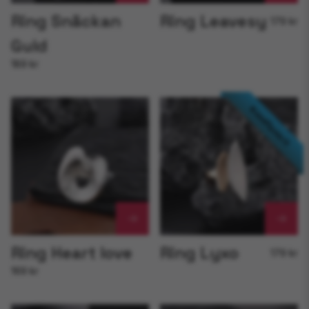
Ring Snäckan
Ring Leavesy
179 kr
Guld
189 kr
Kundfavorit
Ring Heart love
Ring Lyxo
179 kr
169 kr