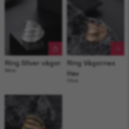
Ring Silver vågor
Ring Vågornas
169 kr
Hav
179 kr