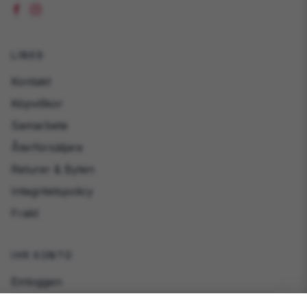
LINKS
Kontakt
Köpvillkor
Samarbete
Återförsäljare
Returer & Byten
Integritetspolicy
Frakt
IHR KONTO
Einloggen