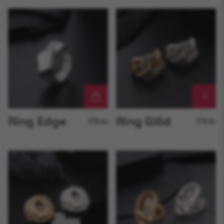
Ring Edge
Ring Glöd
179 kr
179 kr