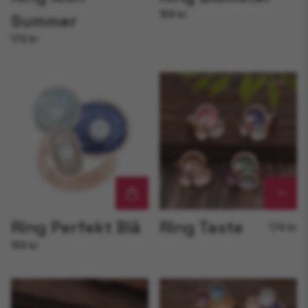
169 kr
Summer
179 kr
Ring Perfekt Blå
Ring Taste
179 kr
169 kr