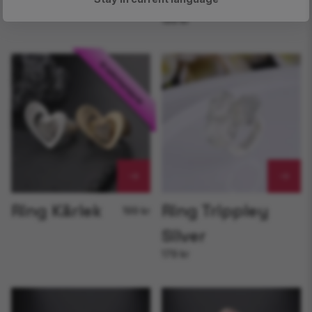
You
199 kr
Vi rekomenderar
Ring Kärlek
Ring Trippley
199 kr
Silver
179 kr