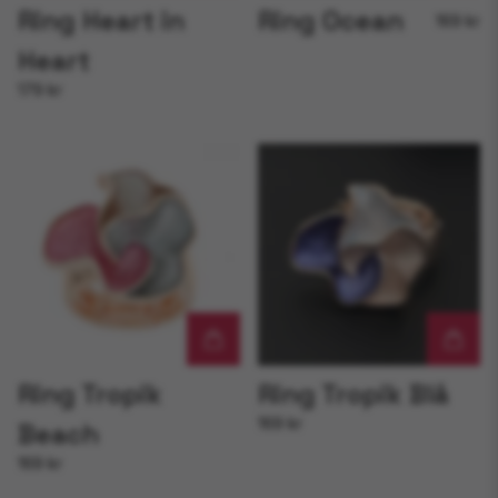
Ring Heart in
Ring Ocean
169 kr
Heart
179 kr
Ring Tropik
Ring Tropik Blå
169 kr
Beach
169 kr