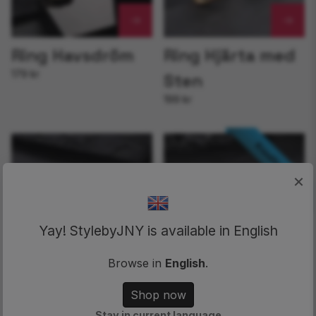
Ring Havsdröm
Ring Hjärta med
179 kr
Sten
199 kr
Kundfavorit
×
Yay! StylebyJNY is available in English
Browse in
English
.
Ring Bubbel
Ring Time for
179 kr
Shop now
Stay in current language