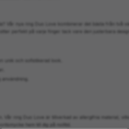
åda? Vår nya ring Duo Love kombinerar det bästa från två vä
 sitter perfekt på varje finger tack vare den justerbara desi
n unik och sofistikerad look.
er.
ig användning.
år ring Duo Love är tillverkad av allergifria material, vilke
itsmycke hem till dig på nolltid.