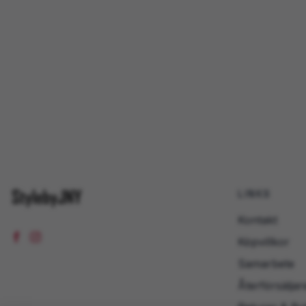
LINKS
Kontakt
Köpvillkor
Samarbete
Återförsäljar