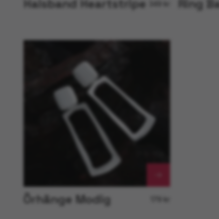
Halsband Heartstripe
Ring B
349 kr
Örhänge Modig
179 kr