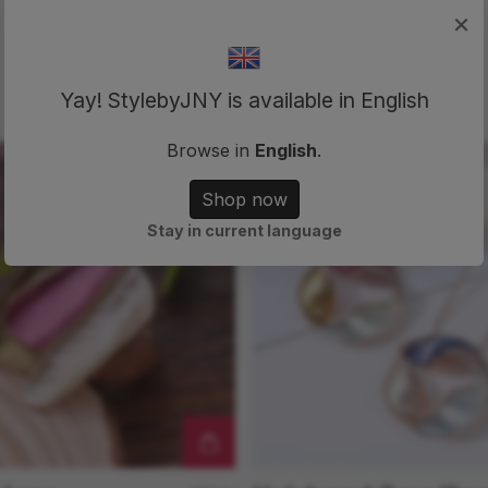
×
Relaterade produkter
Yay! StylebyJNY is available in English
Browse in
English
.
Shop now
Stay in current language