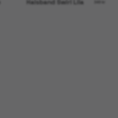
o
Halsband Swirl Lila
349 kr