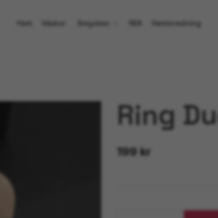
Hem
Väskor
Smycken
REA
Heminredning
Ring Du
199 kr