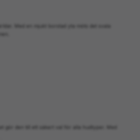
rldar. Med en mjukt borstad yta möts det svala
gnen.
t gör den till ett säkert val för alla hudtyper. Med