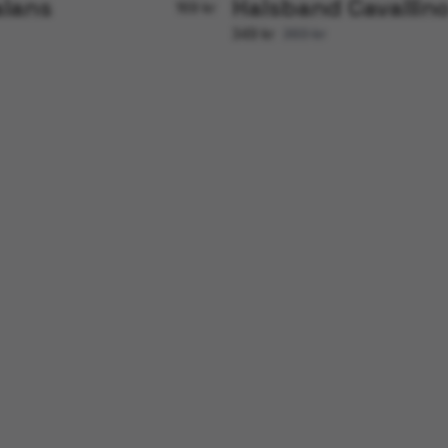
alans
Halsband Cavallin
169 kr
349 kr
369 kr