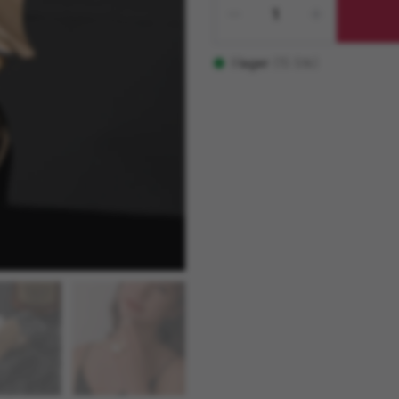
I lager
(
15
Stk)