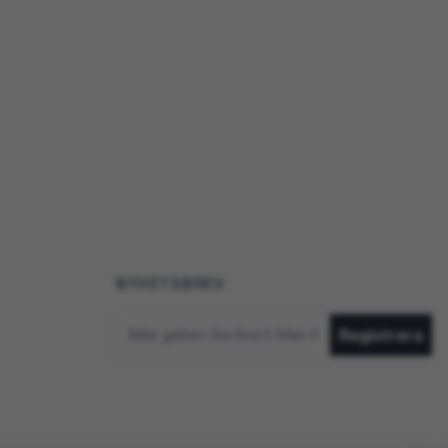
NYHETSBREV
Email
Registrera