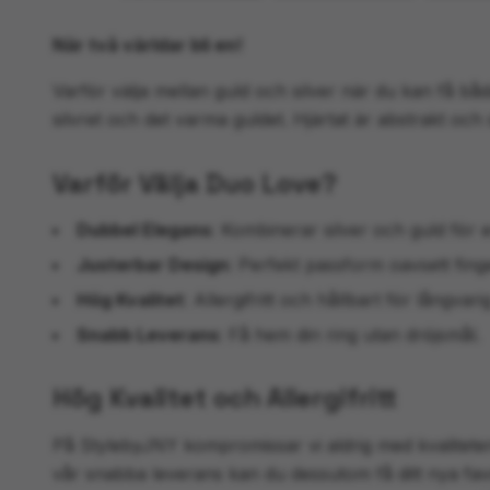
När två världar bli en!
Varför välja mellan guld och silver när du kan få b
silvret och det varma guldet. Hjärtat är abstrakt och
Varför Välja Duo Love?
Dubbel Elegans
: Kombinerar silver och guld för e
Justerbar Design
: Perfekt passform oavsett fing
Hög Kvalitet
: Allergifritt och hållbart för långvar
Snabb Leverans
: Få hem din ring utan dröjsmål.
Hög Kvalitet och Allergifritt
På StylebyJNY kompromissar vi aldrig med kvaliteten. V
vår snabba leverans kan du dessutom få ditt nya favor