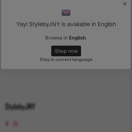
×
Filtern nach produkter. Klicka för att öppna filtera
Tar bort alla aktiva filter och visar alla produkter.
Filtern
Yay! StylebyJNY is available in English
Browse in
English
.
Shop now
Stay in current language