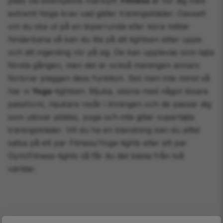
plats vid exempelvis marklyft.
Fitness
är för dig med
extremt höga krav vad gäller träningskläder. Oavsett
om du ska ut på en löparrunda eller köra militär
hinderbana så kan du lita på att tightsen sitter uppe
och att ingenting rör på sig. De kan upplevas som tajta
första gången, men det är också meningen annars
förlorar plaggen dess funktion. Sist men inte minst så
har vi
Yoga
-tightsen. Mjuka, sköna med något lösare
passform, mjukare resår i linningen och de passar dig
som utövar pilates, yoga och inte gillar supertajta
träningskläder. Vill du ha en blandning kan du alltid
satsa på ett par Fitness/Yoga-tights eller ett par
Gym/Fitness-tights så får du det bästa från två
världar.