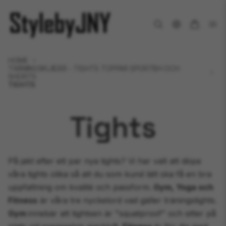
HOME
TRÄNINGSKLÄDER - TIGHTS TOPPAR SPORTBH OCH
SHORTS
TIGHTS
Tights
På jakt efter ett par nya tights? Vi har valt att döpa
våra tights olika så att du som kund lätt ska få en bra
uppfattning om kvalité och passform.
Gym, Yoga och
Fitness
är våra tre nyckelord vad gäller träningstights.
Gym
innebär att tightsen är "squatproof" och sitter på