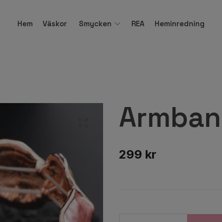
Hem
Väskor
Smycken
REA
Heminredning
Armband
299 kr