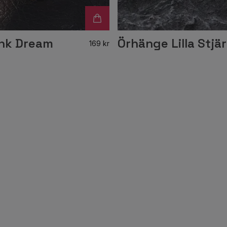
ink Dream
Örhänge Lilla Stjä
169 kr