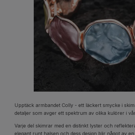
Upptäck armbandet Colly - ett läckert smycke i skim
detaljer som avger ett spektrum av olika kulörer i v
Varje del skimrar med en distinkt lyster och reflekter
elegant runt halsen och dess design blir något av en t