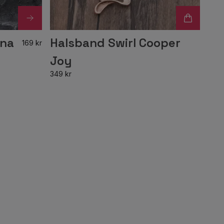
rna
Halsband Swirl Cooper
169 kr
Joy
349 kr