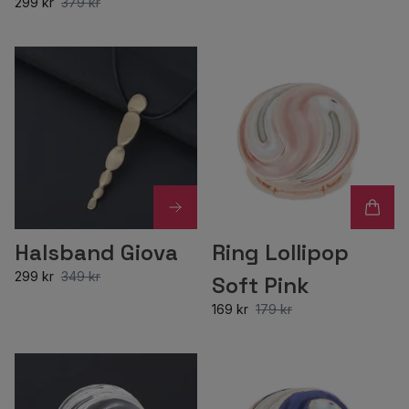
299 kr
379 kr
Halsband Giova
Ring Lollipop
299 kr
349 kr
Soft Pink
169 kr
179 kr