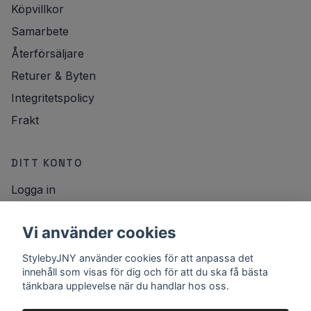
Köpvillkor
Samarbete
Återförsäljare
Returer & Byten
Integritetspolicy
Frakt
DITT KONTO
Logga in
NYHETSBREV
Vi använder cookies
E-postadress
StylebyJNY använder cookies för att anpassa det
Registrera
innehåll som visas för dig och för att du ska få bästa
tänkbara upplevelse när du handlar hos oss.