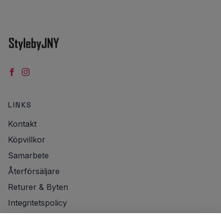
LINKS
Kontakt
Köpvillkor
Samarbete
Återförsäljare
Returer & Byten
Integritetspolicy
Frakt