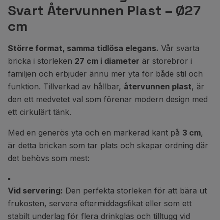
Svart Återvunnen Plast – Ø27
cm
Större format, samma tidlösa elegans.
Vår svarta
bricka i storleken
27 cm i diameter
är storebror i
familjen och erbjuder ännu mer yta för både stil och
funktion. Tillverkad av hållbar,
återvunnen plast
, är
den ett medvetet val som förenar modern design med
ett cirkulärt tänk.
Med en generös yta och en markerad kant på
3 cm
,
är detta brickan som tar plats och skapar ordning där
det behövs som mest:
Vid servering:
Den perfekta storleken för att bära ut
frukosten, servera eftermiddagsfikat eller som ett
stabilt underlag för flera drinkglas och tilltugg vid