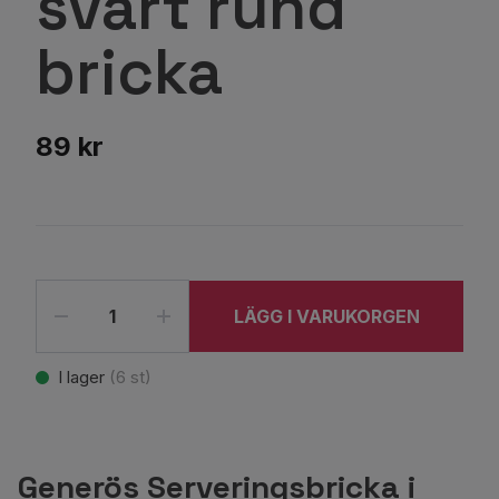
svart rund
bricka
89 kr
LÄGG I VARUKORGEN
I lager
(
6
st)
Generös Serveringsbricka i