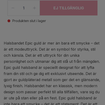
EJ TILLGÄNGLIG
Produkten slut i lager
Halsbandet Epic guld är mer än bara ett smycke – det
är ett modeuttryck. Det är en symbol för styrka, stil
och känsla. Det är ett uttryck för din unika
personlighet och utmanar dig att stå ut från mängden.
Epic guld halsband är speciellt designat för att lyfta
fram din stil och ge dig ett exklusivt utseende. Det är
gjort av guldpläterad metall som ger det en glänsande,
lyxig finish. Halsbandet har en klassisk, men modern
design som passar perfekt till alla tillfällen, vare sig du
är ute på stan eller på en fest. Epic guld halsband är
inte bara ett smycke – det är ett statement. Det är ett