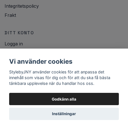
Integritetspolicy
Frakt
DITT KONTO
Logga in
NYHETSBREV
Vi använder cookies
E-postadress
StylebyJNY använder cookies för att anpassa det
Registrera
innehåll som visas för dig och för att du ska få bästa
tänkbara upplevelse när du handlar hos oss.
Godkänn alla
Inställningar
© 2026 StylebyJNY
Powered by Quickbutik