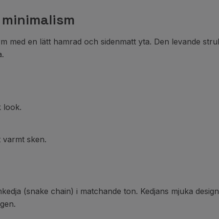
 minimalism
med en lätt hamrad och sidenmatt yta. Den levande strukture
a.
 look.
t varmt sken.
kedja (snake chain) i matchande ton. Kedjans mjuka design 
agen.