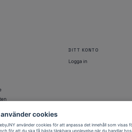
DITT KONTO
Logga in
e
ten
icy
 använder cookies
lebyJNY använder cookies för att anpassa det innehåll som visas f
 och för att du ska få bästa tänkbara upplevelse när du handlar hos