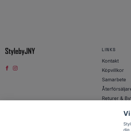
LINKS
Kontakt
Köpvillkor
Samarbete
Återförsäljar
Returer & By
Integritetspol
Vi
Frakt
Sty
dig