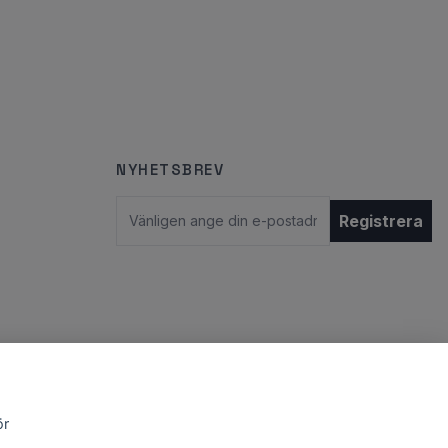
NYHETSBREV
E-postadress
Registrera
ör