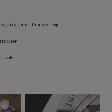
 styla i lager med kortare kedjor.
festblusen.
g själv.