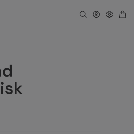
nd
isk