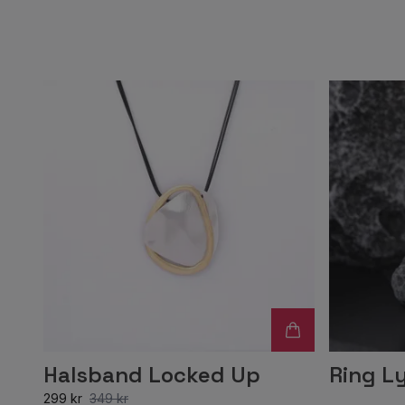
Halsband Locked Up
Ring L
299 kr
349 kr