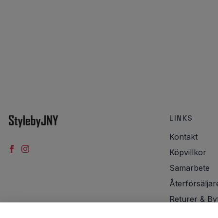
LINKS
Kontakt
Köpvillkor
Samarbete
Återförsäljar
Returer & By
Integritetspol