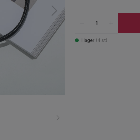
I lager
(
4
st)