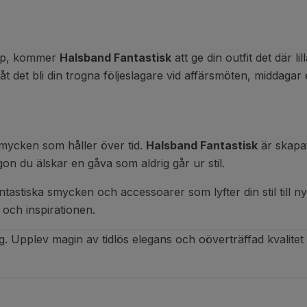
opp, kommer
Halsband Fantastisk
att ge din outfit det där l
 Låt det bli din trogna följeslagare vid affärsmöten, middagar 
 smycken som håller över tid.
Halsband Fantastisk
är skapat
ågon du älskar en gåva som aldrig går ur stil.
ntastiska smycken och accessoarer som lyfter din stil till 
och inspirationen.
dag. Upplev magin av tidlös elegans och oöverträffad kvalite