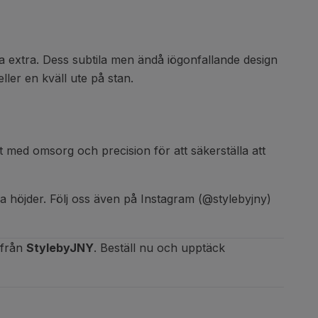
illa extra. Dess subtila men ändå iögonfallande design
eller en kväll ute på stan.
 med omsorg och precision för att säkerställa att
nya höjder. Följ oss även på Instagram (@stylebyjny)
t från
StylebyJNY
. Beställ nu och upptäck