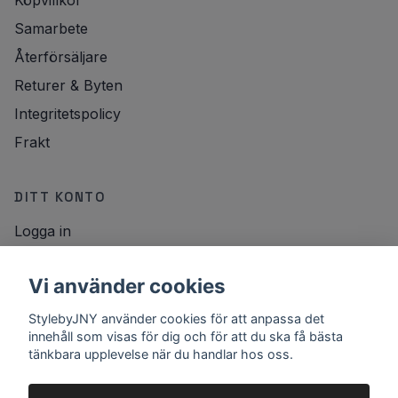
Köpvillkor
Samarbete
Återförsäljare
Returer & Byten
Integritetspolicy
Frakt
DITT KONTO
Logga in
NYHETSBREV
Vi använder cookies
E-postadress
StylebyJNY använder cookies för att anpassa det
Registrera
innehåll som visas för dig och för att du ska få bästa
tänkbara upplevelse när du handlar hos oss.