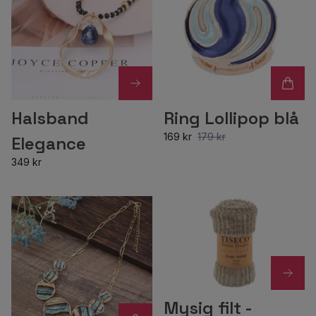
Halsband
Ring Lollipop blå
169 kr
179 kr
Elegance
349 kr
Mysig filt -