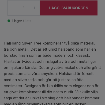
LÄGG I VARUKORGEN
I lager
(
1
st)
Halsband Silver Tree kombinerar två olika material,
trä och metall. Det är ett unikt halsband som har en
borstad finish som är både modern och klassisk.
Hjärtat är tvådelat och inslaget av trä och metall ger
en mjukare känsla. Det är givetvis nickel och allergifritt
precis som alla våra smycken. Halsband är försett
med en silverkedja och går att justera ca åtta
centimeter. Designen är lika tidlös som elegant och är
ett givet komplement till din nästa outfit. Vi skulle vilja
säga att det är unikt i sitt slag och halsbandet kommer
med en lång ormlänkskedja som blir en läcker