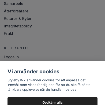
Samarbete
Återförsäljare
Returer & Byten
Integritetspolicy
Frakt
DITT KONTO
Logga in
NYHETSBREV
Vi använder cookies
E-postadress
StylebyJNY använder cookies för att anpassa det
Registrera
innehåll som visas för dig och för att du ska få bästa
tänkbara upplevelse när du handlar hos oss.
Godkänn alla