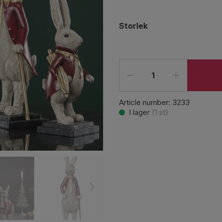
Storlek
Article number:
3233
I lager
(
1
st)