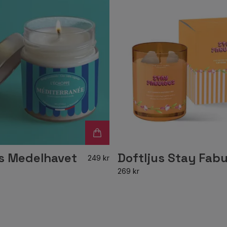
us Medelhavet
Doftljus Stay Fab
249 kr
269 kr