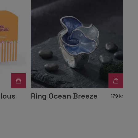
ulous
Ring Ocean Breeze
179 kr