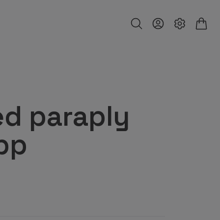
d paraply
äpp