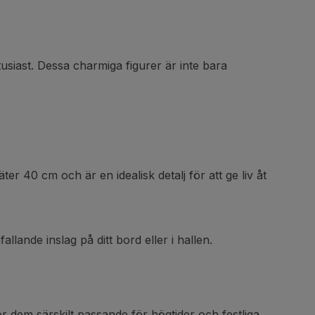
usiast. Dessa charmiga figurer är inte bara
 40 cm och är en idealisk detalj för att ge liv åt
lande inslag på ditt bord eller i hallen.
ör dem särskilt passande för högtider och festliga