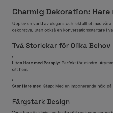
Charmig Dekoration: Hare 
Upplev en värld av elegans och lekfullhet med våra u
dekorativa, utan också en konversationsstartare i va
Två Storlekar för Olika Behov
Liten Hare med Paraply:
Perfekt för mindre utrymmen
ditt hem.
Stor Hare med Käpp:
Med en imponerande höjd på 59 c
Färgstark Design
Varje hare är klädd i en festlig röd rock som ger en 