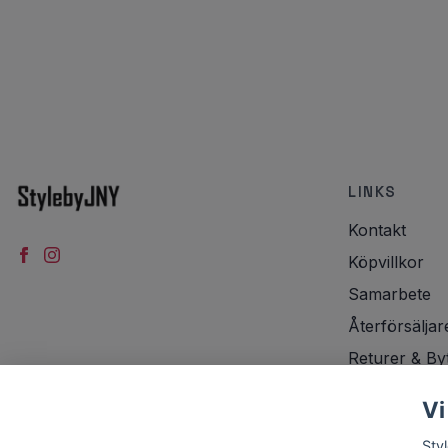
LINKS
Kontakt
Köpvillkor
Samarbete
Återförsäljar
Returer & By
Integritetspol
Vi
Frakt
Sty