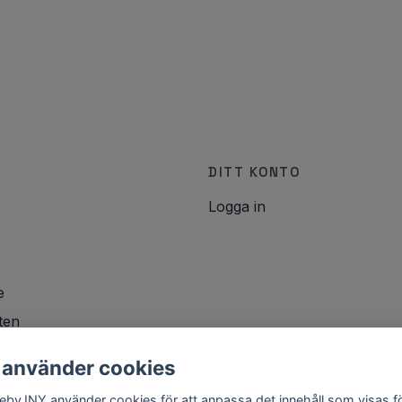
DITT KONTO
Logga in
e
ten
icy
 använder cookies
lebyJNY använder cookies för att anpassa det innehåll som visas f