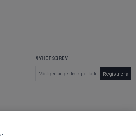
NYHETSBREV
E-postadress
Registrera
ör