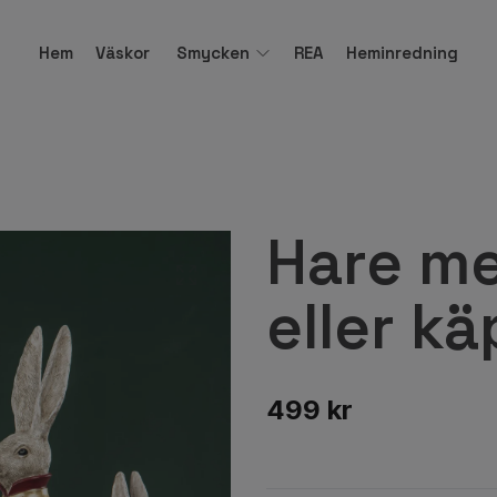
Hem
Väskor
Smycken
REA
Heminredning
Hare me
eller k
499 kr