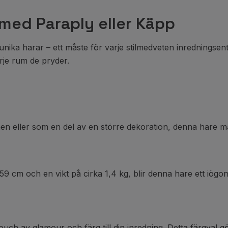
med Paraply eller Käpp
nika harar – ett måste för varje stilmedveten inredningsent
rje rum de pryder.
 eller som en del av en större dekoration, denna hare mäter
m och en vikt på cirka 1,4 kg, blir denna hare ett iögonfal
touch av glamour och färg till din inredning. Detta färgval g