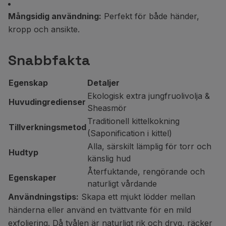
Mångsidig användning:
Perfekt för både händer,
kropp och ansikte.
Snabbfakta
Egenskap
Detaljer
Ekologisk extra jungfruolivolja &
Huvudingredienser
Sheasmör
Traditionell kittelkokning
Tillverkningsmetod
(Saponification i kittel)
Alla, särskilt lämplig för torr och
Hudtyp
känslig hud
Återfuktande, rengörande och
Egenskaper
naturligt vårdande
Användningstips:
Skapa ett mjukt lödder mellan
händerna eller använd en tvättvante för en mild
exfoliering. Då tvålen är naturligt rik och dryg, räcker