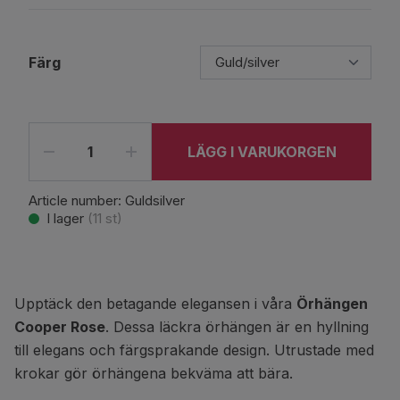
Färg
LÄGG I VARUKORGEN
Article number:
Guldsilver
I lager
(
11
st)
Upptäck den betagande elegansen i våra
Örhängen
Cooper Rose
. Dessa läckra örhängen är en hyllning
till elegans och färgsprakande design. Utrustade med
krokar gör örhängena bekväma att bära.