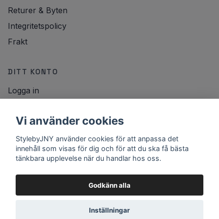
Returer & Byten
Integritetspolicy
Frakt
DITT KONTO
Logga in
NYHETSBREV
Vi använder cookies
E-postadress
StylebyJNY använder cookies för att anpassa det
Registrera
innehåll som visas för dig och för att du ska få bästa
tänkbara upplevelse när du handlar hos oss.
Godkänn alla
Inställningar
© 2026 StylebyJNY
Powered by Quickbutik