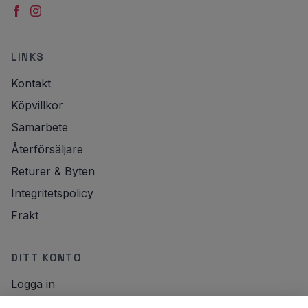
LINKS
Kontakt
Köpvillkor
Samarbete
Återförsäljare
Returer & Byten
Integritetspolicy
Frakt
DITT KONTO
Logga in