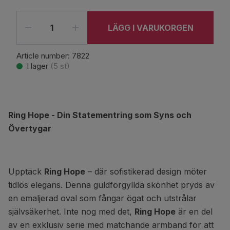
LÄGG I VARUKORGEN
Article number:
7822
I lager
(
5
st)
Ring Hope - Din Statementring som Syns och
Övertygar
Upptäck
Ring Hope
– där sofistikerad design möter
tidlös elegans. Denna guldförgyllda skönhet pryds av
en emaljerad oval som fångar ögat och utstrålar
självsäkerhet. Inte nog med det,
Ring Hope
är en del
av en exklusiv serie med matchande armband för att