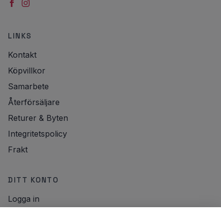
LINKS
Kontakt
Köpvillkor
Samarbete
Återförsäljare
Returer & Byten
Integritetspolicy
Frakt
DITT KONTO
Logga in