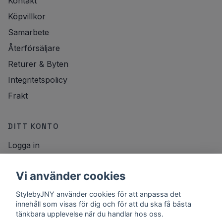
Kontakt
Köpvillkor
Samarbete
Återförsäljare
Returer & Byten
Integritetspolicy
Frakt
DITT KONTO
Logga in
NYHETSBREV
Vi använder cookies
E-postadress
StylebyJNY använder cookies för att anpassa det
Registrera
innehåll som visas för dig och för att du ska få bästa
tänkbara upplevelse när du handlar hos oss.