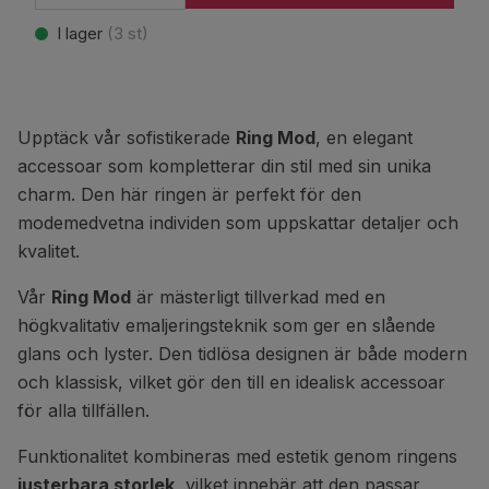
I lager
(
3
st)
Upptäck vår sofistikerade
Ring Mod
, en elegant
accessoar som kompletterar din stil med sin unika
charm. Den här ringen är perfekt för den
modemedvetna individen som uppskattar detaljer och
kvalitet.
Vår
Ring Mod
är mästerligt tillverkad med en
högkvalitativ emaljeringsteknik som ger en slående
glans och lyster. Den tidlösa designen är både modern
och klassisk, vilket gör den till en idealisk accessoar
för alla tillfällen.
Funktionalitet kombineras med estetik genom ringens
justerbara storlek
, vilket innebär att den passar