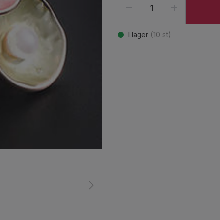
I lager
(
10
st)