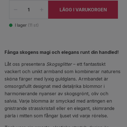
LÄGG I VARUKORGEN
I lager
(
11
st)
Fånga skogens magi och elegans runt din handled!
Låt oss presentera
Skogsglitter
– ett fantastiskt
vackert och unikt armband som kombinerar naturens
sköna färger med lyxig guldglans. Armbandet är
omsorgsfullt designat med detaljrika blommor i
harmonierande nyanser av skogsgrönt, oliv och
salvia. Varje blomma är smyckad med antingen en
gnistrande strasskristall eller en elegant, skimrande
pärla i mitten som fångar ljuset vid varje rörelse.