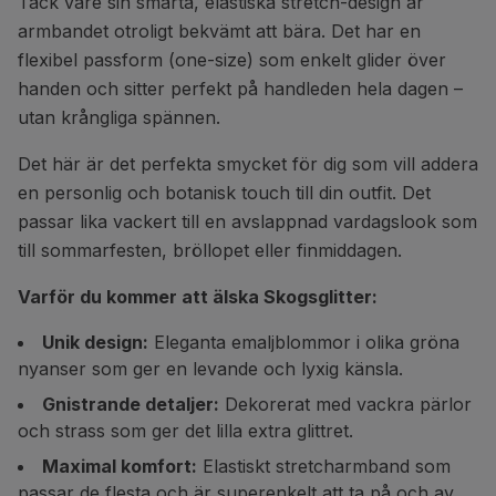
Tack vare sin smarta, elastiska stretch-design är
armbandet otroligt bekvämt att bära. Det har en
flexibel passform (one-size) som enkelt glider över
handen och sitter perfekt på handleden hela dagen –
utan krångliga spännen.
Det här är det perfekta smycket för dig som vill addera
en personlig och botanisk touch till din outfit. Det
passar lika vackert till en avslappnad vardagslook som
till sommarfesten, bröllopet eller finmiddagen.
Varför du kommer att älska Skogsglitter:
Unik design:
Eleganta emaljblommor i olika gröna
nyanser som ger en levande och lyxig känsla.
Gnistrande detaljer:
Dekorerat med vackra pärlor
och strass som ger det lilla extra glittret.
Maximal komfort:
Elastiskt stretcharmband som
passar de flesta och är superenkelt att ta på och av.