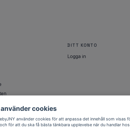
DITT KONTO
Logga in
e
ten
icy
 använder cookies
lebyJNY använder cookies för att anpassa det innehåll som visas f
 och för att du ska få bästa tänkbara upplevelse när du handlar hos