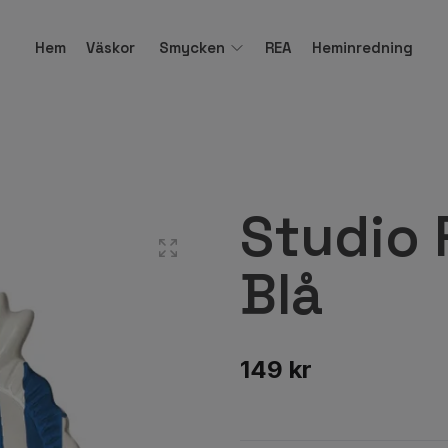
Hem
Väskor
Smycken
REA
Heminredning
Studio 
Blå
149 kr