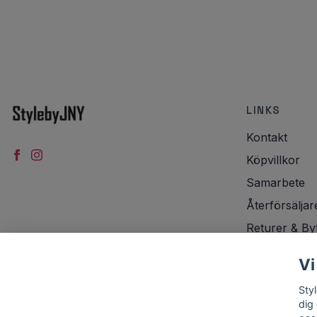
LINKS
Kontakt
Köpvillkor
Samarbete
Återförsäljar
Returer & By
Integritetspol
Vi
Frakt
Sty
dig