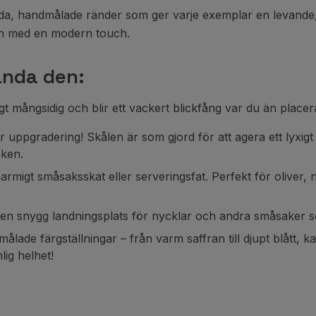
eda, handmålade ränder som ger varje exemplar en levande, 
ign med en modern touch.
ända den:
t mångsidig och blir ett vackert blickfång var du än placer
ppgradering! Skålen är som gjord för att agera ett lyxigt två
cken.
igt småsaksskat eller serveringsfat. Perfekt för oliver, nött
en snygg landningsplats för nycklar och andra småsaker s
målade färgställningar – från varm saffran till djupt blått,
lig helhet!