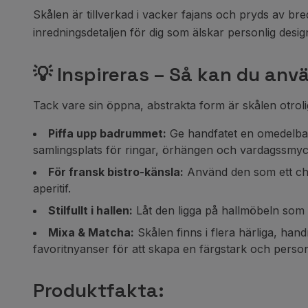
Skålen är tillverkad i vacker fajans och pryds av br
inredningsdetaljen för dig som älskar personlig des
💡 Inspireras – Så kan du anv
Tack vare sin öppna, abstrakta form är skålen otrolig
Piffa upp badrummet:
Ge handfatet en omedelbar u
samlingsplats för ringar, örhängen och vardagssmy
För fransk bistro-känsla:
Använd den som ett charm
aperitif.
Stilfullt i hallen:
Låt den ligga på hallmöbeln som 
Mixa & Matcha:
Skålen finns i flera härliga, hand
favoritnyanser för att skapa en färgstark och person
Produktfakta: