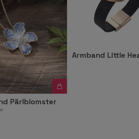
Armband Little He
nd Pärlblomster
kr