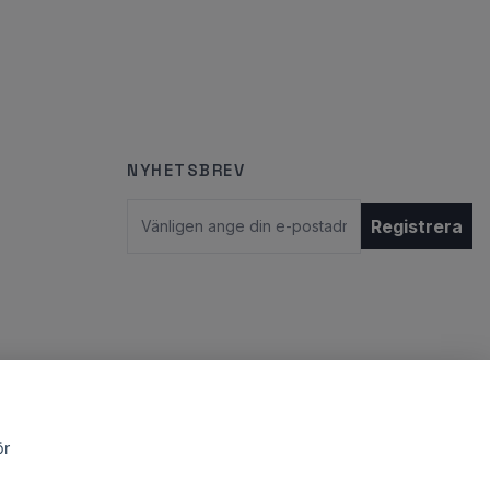
NYHETSBREV
E-postadress
Registrera
ör