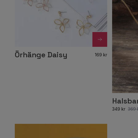
Örhänge Daisy
169 kr
Halsba
349 kr
369 