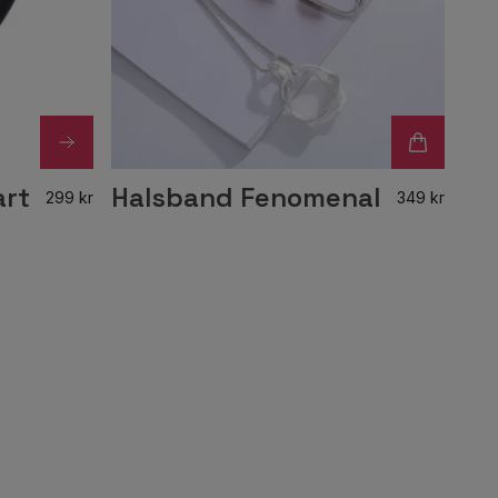
art
Halsband Fenomenal
299 kr
349 kr