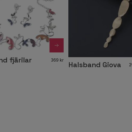
d fjärilar
369 kr
Halsband Giova
2