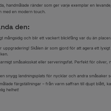
eda, handmålade ränder som ger varje exemplar en levande, 
ign med en modern touch.
ända den:
t mångsidig och blir ett vackert blickfång var du än placer
ppgradering! Skålen är som gjord för att agera ett lyxigt två
cken.
igt småsaksskat eller serveringsfat. Perfekt för oliver, nött
en snygg landningsplats för nycklar och andra småsaker s
målade färgställningar – från varm saffran till djupt blått,
lig helhet!