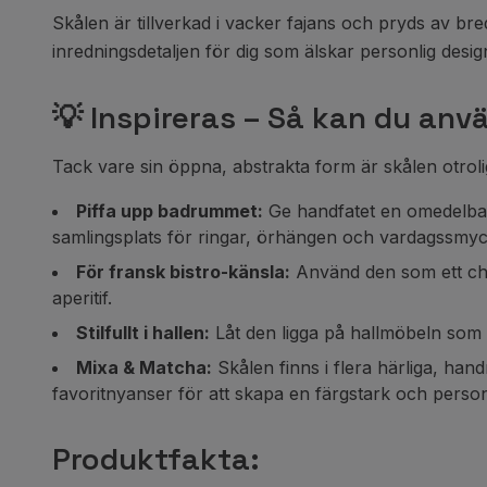
Skålen är tillverkad i vacker fajans och pryds av br
inredningsdetaljen för dig som älskar personlig des
💡 Inspireras – Så kan du anv
Tack vare sin öppna, abstrakta form är skålen otrolig
Piffa upp badrummet:
Ge handfatet en omedelbar u
samlingsplats för ringar, örhängen och vardagssmy
För fransk bistro-känsla:
Använd den som ett charm
aperitif.
Stilfullt i hallen:
Låt den ligga på hallmöbeln som 
Mixa & Matcha:
Skålen finns i flera härliga, hand
favoritnyanser för att skapa en färgstark och person
Produktfakta: