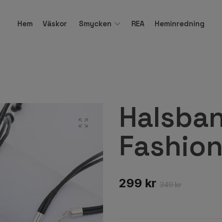
Hem
Väskor
Smycken
REA
Heminredning
Halsban
Fashion
299 kr
349 kr