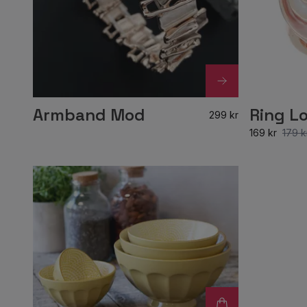
Armband Mod
Ring Lo
299 kr
169 kr
179 k