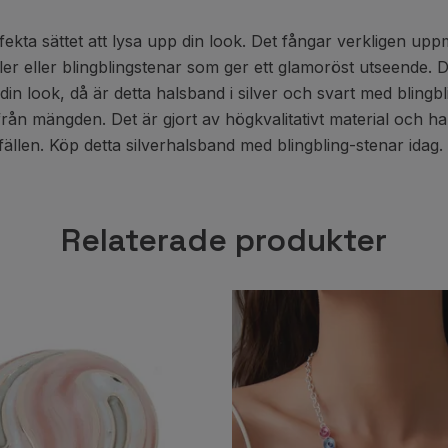
fekta sättet att lysa upp din look. Det fångar verkligen uppm
ller eller blingblingstenar som ger ett glamoröst utseende. Det
in look, då är detta halsband i silver och svart med blingbli
 från mängden. Det är gjort av högkvalitativt material och ha
llfällen. Köp detta silverhalsband med blingbling-stenar idag.
Relaterade produkter