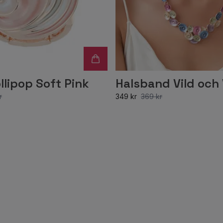
llipop Soft Pink
Halsband Vild och
r
349 kr
369 kr