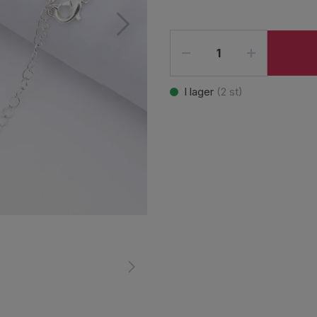
I lager
(
2
st)