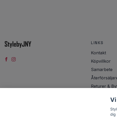
LINKS
Kontakt
Köpvillkor
Samarbete
Återförsäljar
Returer & By
Integritetspol
Vi
Frakt
Sty
dig