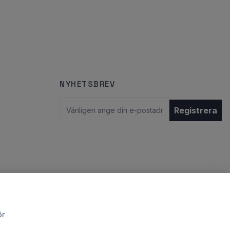
NYHETSBREV
E-postadress
Registrera
ör