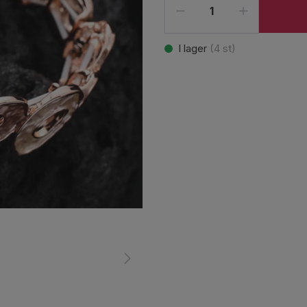
I lager
(
4
st)