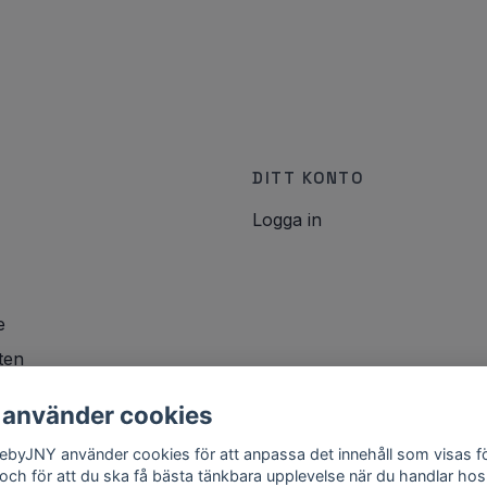
DITT KONTO
Logga in
e
ten
icy
 använder cookies
lebyJNY använder cookies för att anpassa det innehåll som visas f
 och för att du ska få bästa tänkbara upplevelse när du handlar hos