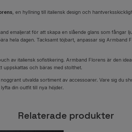
orens
, en hyllning till italiensk design och hantverksskick
and emaljerat för att skapa en slående glans som fångar lju
 bära hela dagen. Tacksamt töjbart, anpassar sig Armband F
ch av italiensk sofistikering. Armband Florens är den ideali
att uppskattas och bäras med stolthet.
t noggrant utvalda sortiment av accessoarer. Vare sig du sh
fta din outfit till nya höjder.
Relaterade produkter