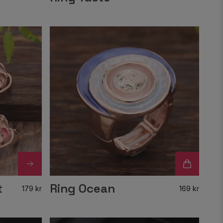
t
Ring Ocean
179 kr
169 kr