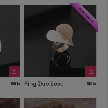
Vi rekomenderar
Ring Duo Love
199 kr
199 kr