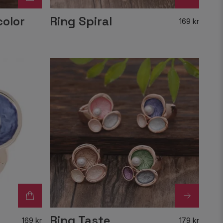
color
Ring Spiral
169 kr
Ring Taste
169 kr
179 kr