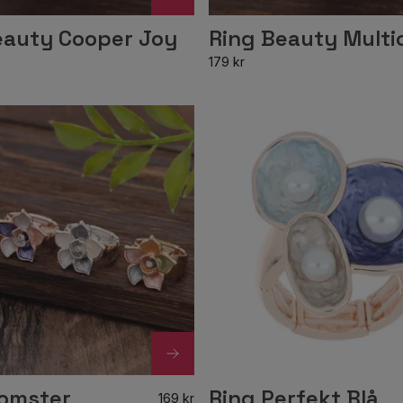
eauty Cooper Joy
Ring Beauty Multi
179 kr
lomster
Ring Perfekt Blå
169 kr