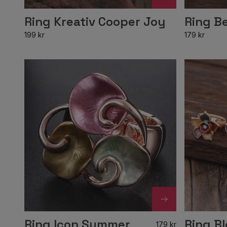
Ring Kreativ Cooper Joy
Ring B
199 kr
179 kr
Ring Icon Summer
Ring B
179 kr