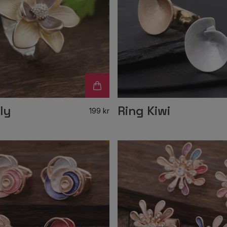
ly
Ring Kiwi
199 kr