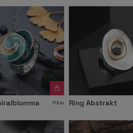
piralblomma
Ring Abstrakt
179 kr