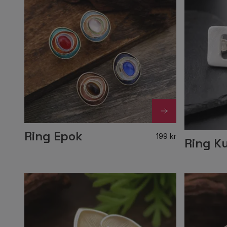
Ring Epok
199 kr
Ring K