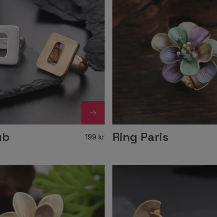
ub
Ring Paris
199 kr