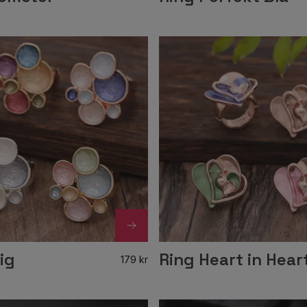
ig
Ring Heart in Hear
179 kr