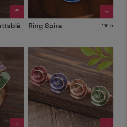
ttsblå
Ring Spira
199 kr