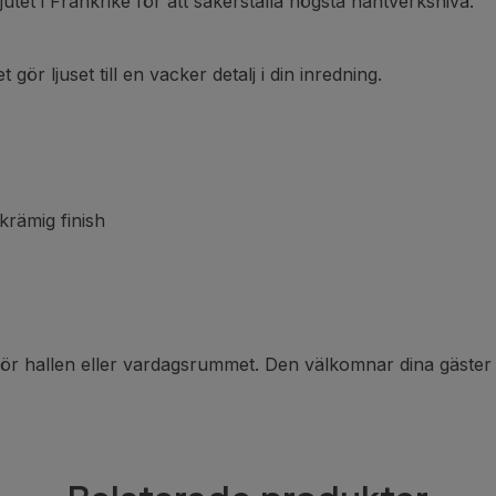
utet i Frankrike för att säkerställa högsta hantverksnivå.
ör ljuset till en vacker detalj i din inredning.
krämig finish
för hallen eller vardagsrummet. Den välkomnar dina gäste