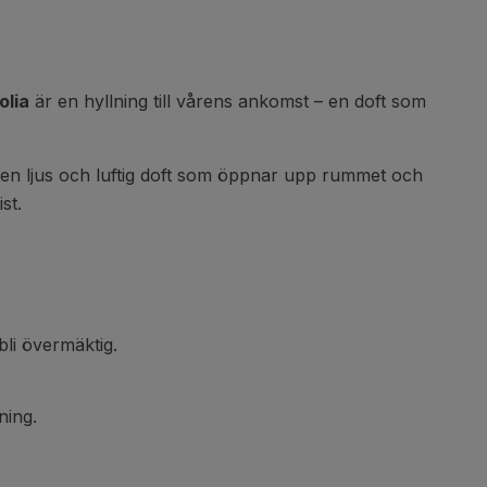
lia
är en hyllning till vårens ankomst – en doft som
r en ljus och luftig doft som öppnar upp rummet och
st.
li övermäktig.
ning.