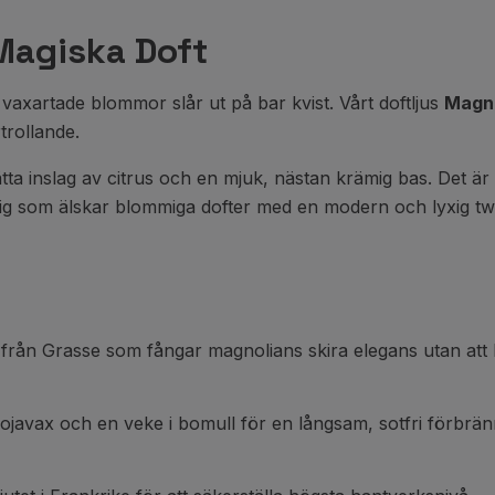
Magiska Doft
vaxartade blommor slår ut på bar kvist. Vårt doftljus
Magno
rtrollande.
ta inslag av citrus och en mjuk, nästan krämig bas. Det ä
dig som älskar blommiga dofter med en modern och lyxig twi
rån Grasse som fångar magnolians skira elegans utan att b
sojavax och en veke i bomull för en långsam, sotfri förbrän