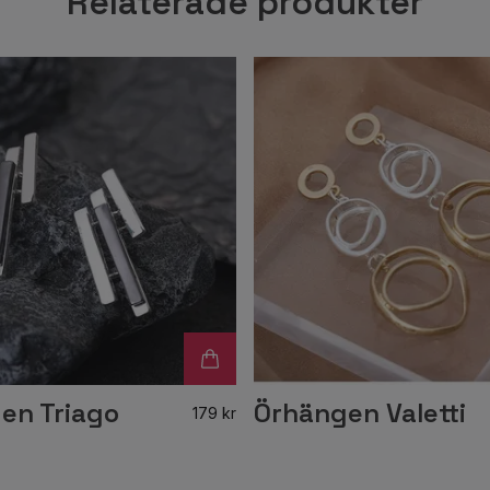
Relaterade produkter
en Triago
Örhängen Valetti
179 kr