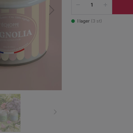
I lager
(
3
st)