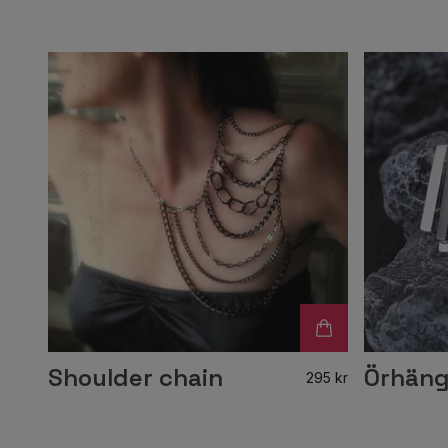
Shoulder chain
Örhäng
295 kr