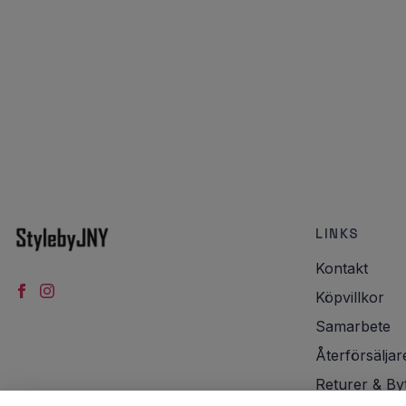
LINKS
Kontakt
Köpvillkor
Samarbete
Återförsäljar
Returer & By