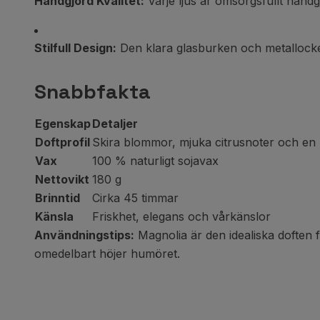
Handgjord Kvalitet:
Varje ljus är omsorgsfullt handgj
Stilfull Design:
Den klara glasburken och metallocket g
Snabbfakta
Egenskap
Detaljer
Doftprofil
Skira blommor, mjuka citrusnoter och en 
Vax
100 % naturligt sojavax
Nettovikt
180 g
Brinntid
Cirka 45 timmar
Känsla
Friskhet, elegans och vårkänslor
Användningstips:
Magnolia är den idealiska doften 
omedelbart höjer humöret.