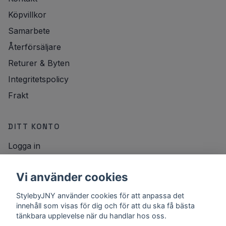
Köpvillkor
Samarbete
Återförsäljare
Returer & Byten
Integritetspolicy
Frakt
DITT KONTO
Logga in
NYHETSBREV
Vi använder cookies
E-postadress
StylebyJNY använder cookies för att anpassa det
Registrera
innehåll som visas för dig och för att du ska få bästa
tänkbara upplevelse när du handlar hos oss.