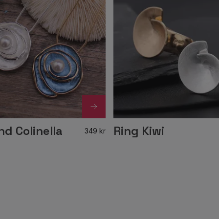
d Colinella
Ring Kiwi
349 kr