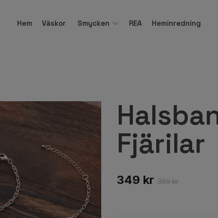
Hem
Väskor
Smycken
REA
Heminredning
Halsban
Fjärilar
349 kr
369 kr