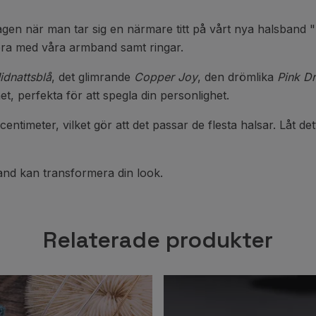
 magen när man tar sig en närmare titt på vårt nya halsband 
nera med våra armband samt ringar.
idnattsblå
, det glimrande
Copper Joy
, den drömlika
Pink D
t, perfekta för att spegla din personlighet.
entimeter, vilket gör att det passar de flesta halsar. Låt de
nd kan transformera din look.
Relaterade produkter