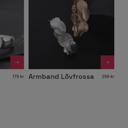
Armband Lövfrossa
179 kr
299 kr