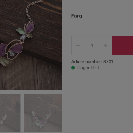
Färg
Article number:
8701
I lager
(
1
st)