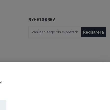
NYHETSBREV
E-postadress
Registrera
ör
© 2026 StylebyJNY
Powered by Quickbutik