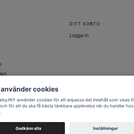
DITT KONTO
Logga in
e
ten
icy
 använder cookies
lebyJNY använder cookies för att anpassa det innehåll som visas f
 och för att du ska få bästa tänkbara upplevelse när du handlar hos
.
Godkänn alla
Inställningar