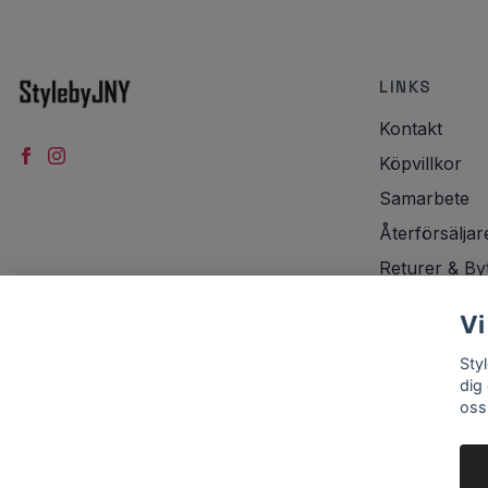
LINKS
Kontakt
Köpvillkor
Samarbete
Återförsäljar
Returer & By
Integritetspol
Vi
Frakt
Sty
dig
oss