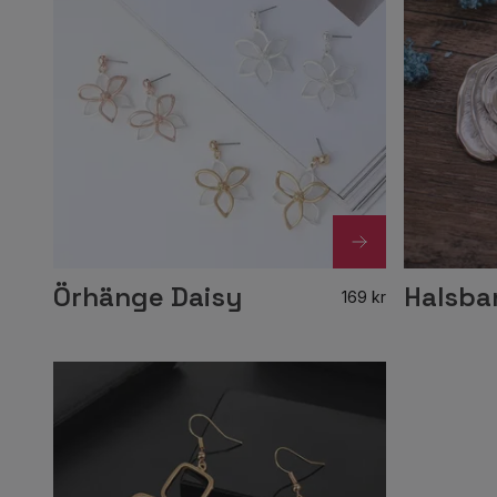
Örhänge Daisy
Halsban
169 kr