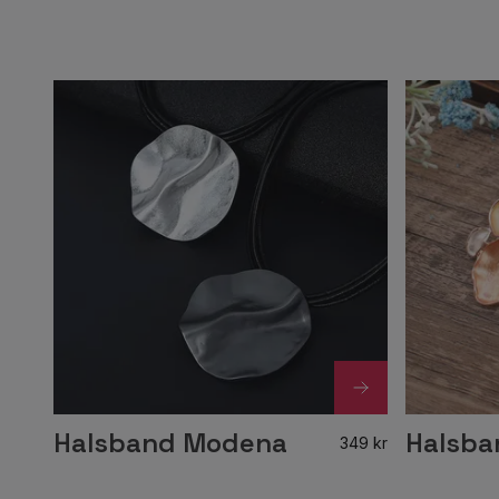
Halsband Modena
Halsba
349 kr