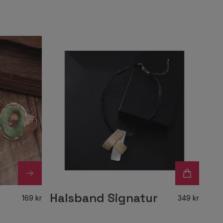
Halsband Signatur
169 kr
349 kr