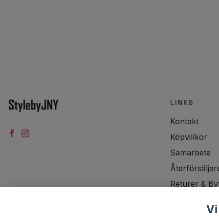
LINKS
Kontakt
Köpvillkor
Samarbete
Återförsäljar
Returer & By
Integritetspol
Vi
Frakt