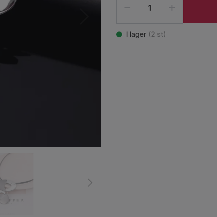
I lager
(
2
st)