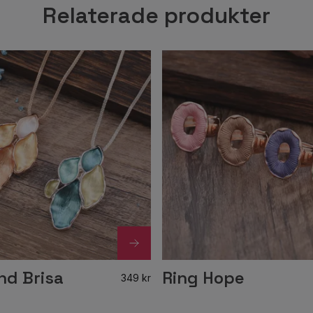
Relaterade produkter
nd Brisa
Ring Hope
349 kr