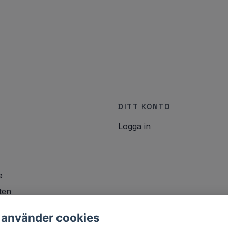
DITT KONTO
Logga in
e
ten
icy
 använder cookies