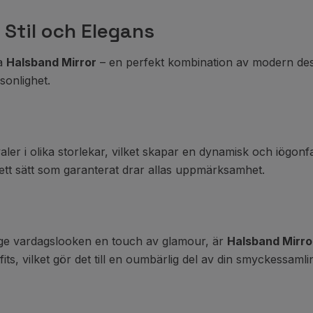
 Stil och Elegans
va
Halsband Mirror
– en perfekt kombination av modern desi
sonlighet.
er i olika storlekar, vilket skapar en dynamisk och iögonfal
 ett sätt som garanterat drar allas uppmärksamhet.
ll ge vardagslooken en touch av glamour, är
Halsband Mirro
ts, vilket gör det till en oumbärlig del av din smyckessamli