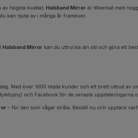
 av högsta kvalitet.
Halsband Mirror
är tillverkat med nog
m du kan njuta av i många år framöver.
ed
Halsband Mirror
kan du uttrycka din stil och göra ett bes
dag. Med över 1600 nöjda kunder och ett brett utbud av smy
@stylebyjny) och Facebook för de senaste uppdateringarna o
ror
– för den som vågar stråla. Beställ nu och upptäck va