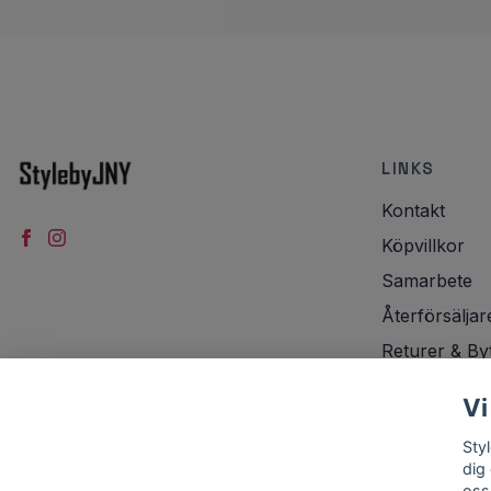
LINKS
Kontakt
Köpvillkor
Samarbete
Återförsäljar
Returer & By
Integritetspol
Vi
Frakt
Sty
dig
oss