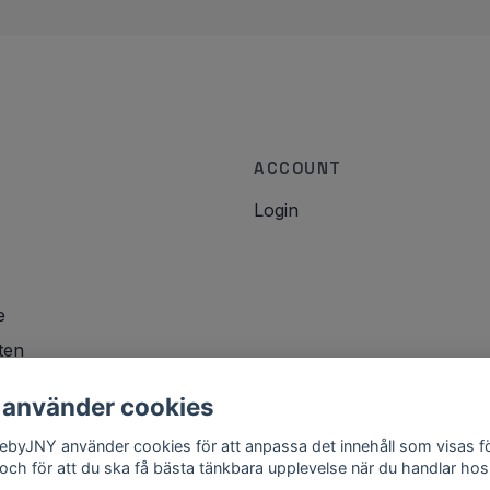
ACCOUNT
Login
e
ten
icy
 använder cookies
lebyJNY använder cookies för att anpassa det innehåll som visas f
 och för att du ska få bästa tänkbara upplevelse när du handlar hos
.