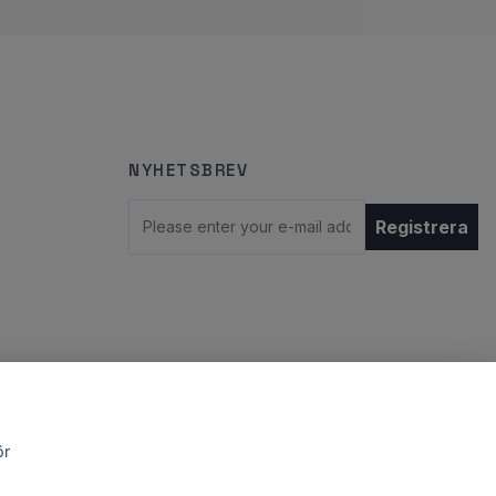
NYHETSBREV
Email
Registrera
ör