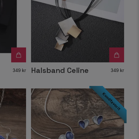
r
Halsband Celine
349 kr
349 kr
Kundfavorit