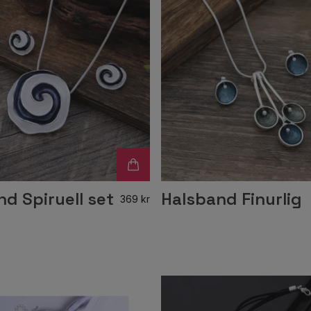
d Spiruell set
Halsband Finurlig
369 kr