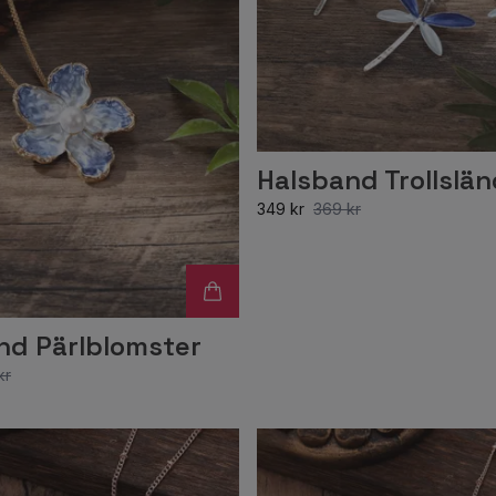
Halsband Trollslä
349 kr
369 kr
nd Pärlblomster
kr