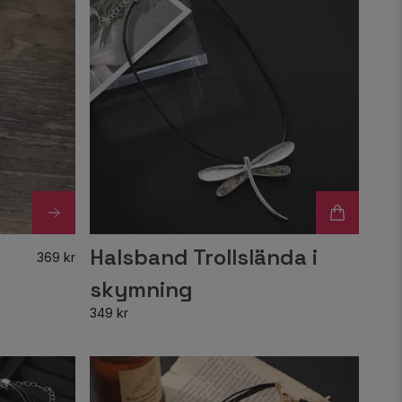
Halsband Trollslända i
369 kr
skymning
349 kr