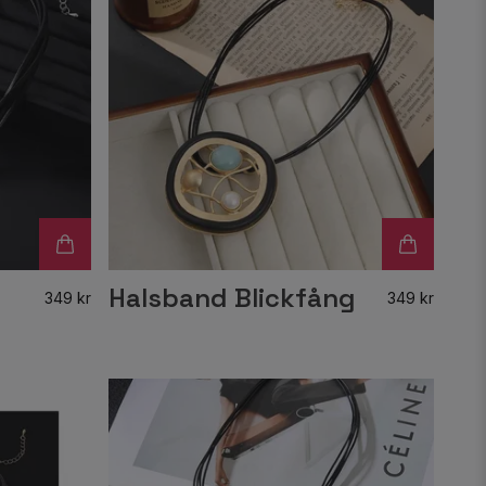
Halsband Blickfång
349 kr
349 kr