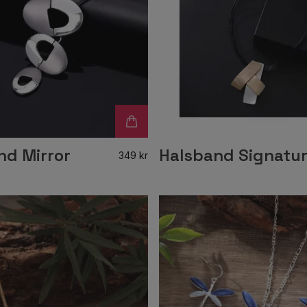
nd Mirror
Halsband Signatu
349 kr