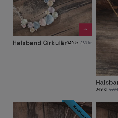
Halsband Cirkulär
349 kr
369 kr
Halsba
349 kr
369 
Kundfavorit