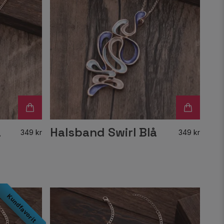
a
Halsband Swirl Blå
349 kr
349 kr
Kundfavorit