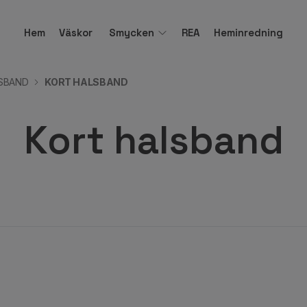
Hem
Väskor
Smycken
REA
Heminredning
SBAND
KORT HALSBAND
Kort halsband
v.