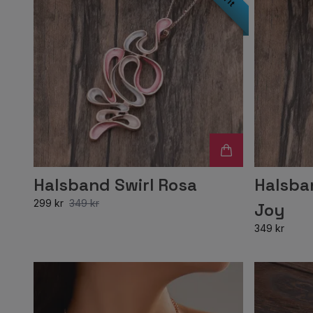
Halsband Swirl Rosa
Halsba
299 kr
349 kr
Joy
349 kr