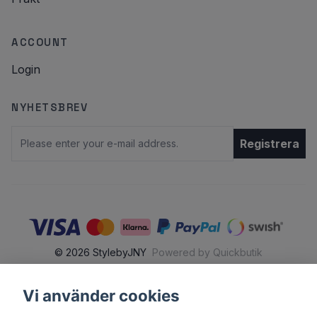
ACCOUNT
Login
NYHETSBREV
Email
Registrera
© 2026 StylebyJNY
Powered by Quickbutik
Vi använder cookies