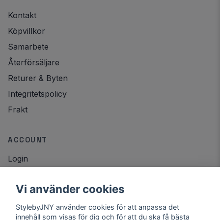
Kontakt
Köpvillkor
Samarbete
Återförsäljare
Returer & Byten
Integritetspolicy
Frakt
ACCOUNT
Login
NYHETSBREV
Vi använder cookies
Email
StylebyJNY använder cookies för att anpassa det
Registrera
innehåll som visas för dig och för att du ska få bästa