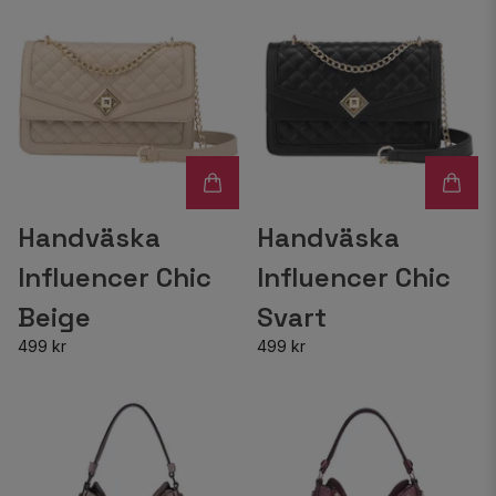
Handväska
Handväska
Influencer Chic
Influencer Chic
Beige
Svart
499 kr
499 kr