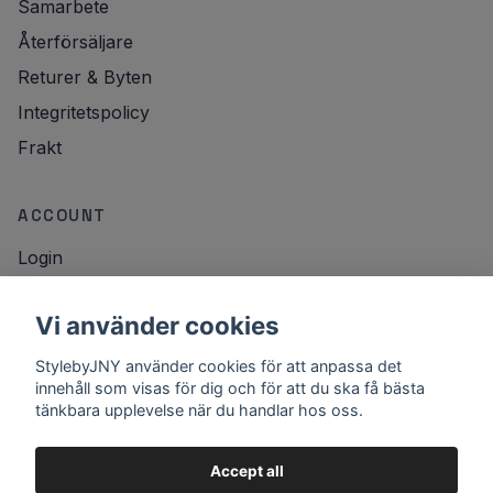
Samarbete
Återförsäljare
Returer & Byten
Integritetspolicy
Frakt
ACCOUNT
Login
NYHETSBREV
Vi använder cookies
Email
StylebyJNY använder cookies för att anpassa det
Registrera
innehåll som visas för dig och för att du ska få bästa
tänkbara upplevelse när du handlar hos oss.
Accept all