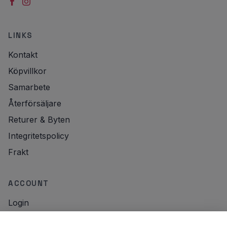
LINKS
Kontakt
Köpvillkor
Samarbete
Återförsäljare
Returer & Byten
Integritetspolicy
Frakt
ACCOUNT
Login