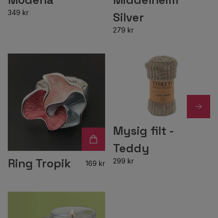
349 kr
Silver
279 kr
Mysig filt -
Teddy
Ring Tropik
299 kr
169 kr