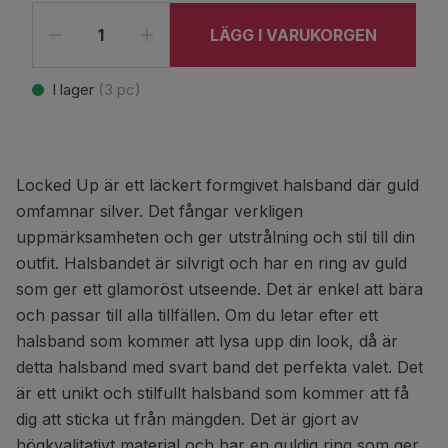
LÄGG I VARUKORGEN
I lager
(
3
pc)
Locked Up är ett läckert formgivet halsband där guld
omfamnar silver. Det fångar verkligen
uppmärksamheten och ger utstrålning och stil till din
outfit. Halsbandet är silvrigt och har en ring av guld
som ger ett glamoröst utseende. Det är enkel att bära
och passar till alla tillfällen. Om du letar efter ett
halsband som kommer att lysa upp din look, då är
detta halsband med svart band det perfekta valet. Det
är ett unikt och stilfullt halsband som kommer att få
dig att sticka ut från mängden. Det är gjort av
högkvalitativt material och har en guldig ring som ger