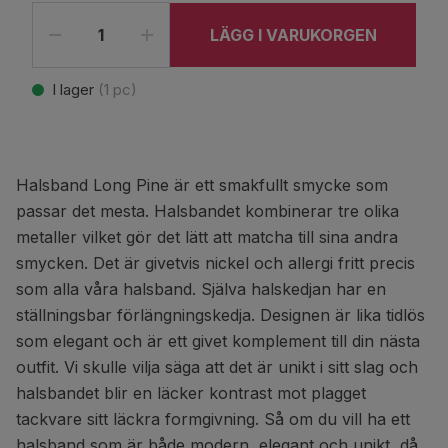
LÄGG I VARUKORGEN
I lager
(
1
pc)
Halsband Long Pine är ett smakfullt smycke som
passar det mesta. Halsbandet kombinerar tre olika
metaller vilket gör det lätt att matcha till sina andra
smycken. Det är givetvis nickel och allergi fritt precis
som alla våra halsband. Själva halskedjan har en
ställningsbar förlängningskedja. Designen är lika tidlös
som elegant och är ett givet komplement till din nästa
outfit. Vi skulle vilja säga att det är unikt i sitt slag och
halsbandet blir en läcker kontrast mot plagget
tackvare sitt läckra formgivning. Så om du vill ha ett
halsband som är både modern, elegant och unikt, då