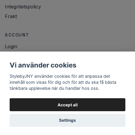
Integritetspolicy
Frakt
ACCOUNT
Login
NYHETSBREV
Vi använder cookies
Email
StylebyJNY använder cookies för att anpassa det
Registrera
innehåll som visas för dig och för att du ska få bästa
tänkbara upplevelse när du handlar hos oss.
Accept all
Settings
© 2026 StylebyJNY
Powered by Quickbutik