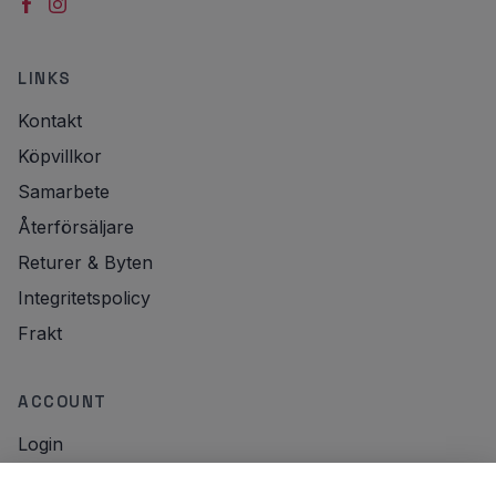
LINKS
Kontakt
Köpvillkor
Samarbete
Återförsäljare
Returer & Byten
Integritetspolicy
Frakt
ACCOUNT
Login