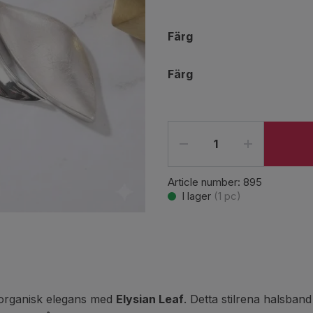
Färg
Färg
Article number:
895
I lager
(
1
pc)
h organisk elegans med
Elysian Leaf
. Detta stilrena halsban