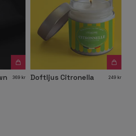
wn
Doftljus Citronella
369 kr
249 kr