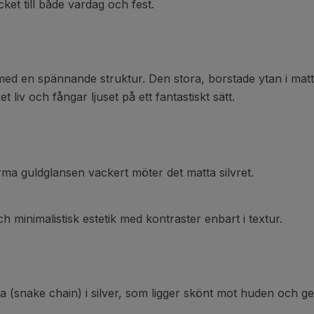
ket till både vardag och fest.
d en spännande struktur. Den stora, borstade ytan i matt 
liv och fångar ljuset på ett fantastiskt sätt.
ma guldglansen vackert möter det matta silvret.
 minimalistisk estetik med kontraster enbart i textur.
 (snake chain) i silver, som ligger skönt mot huden och ge