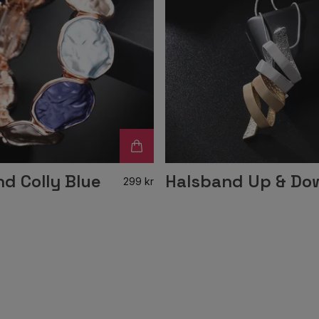
d Colly Blue
Halsband Up & Do
299 kr