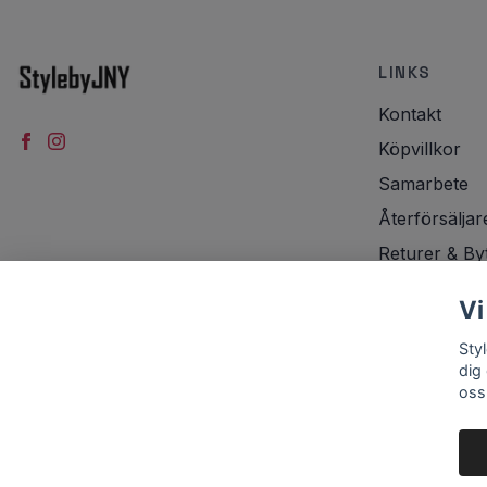
LINKS
Kontakt
Köpvillkor
Samarbete
Återförsäljar
Returer & By
Integritetspol
Vi
Frakt
Sty
dig
oss