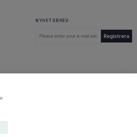
NYHETSBREV
Email
Registrera
ör
© 2026 StylebyJNY
Powered by Quickbutik