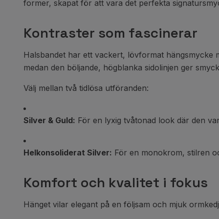
former, skapat för att vara det perfekta signatursmyc
Kontraster som fascinerar
Halsbandet har ett vackert, lövformat hängsmycke me
medan den böljande, högblanka sidolinjen ger smycket 
Välj mellan två tidlösa utföranden:
Silver & Guld:
För en lyxig tvåtonad look där den var
Helkonsoliderat Silver:
För en monokrom, stilren och
Komfort och kvalitet i fokus
Hänget vilar elegant på en följsam och mjuk ormkedja